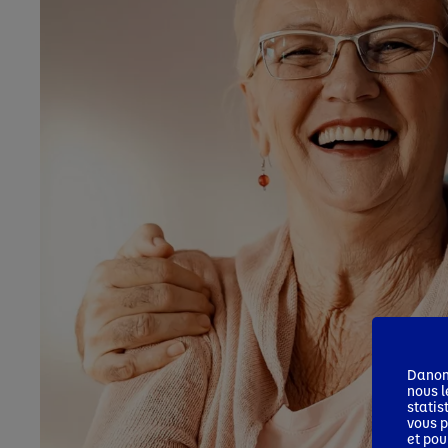
Danone
nous l
statis
vous p
et pou