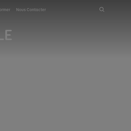
ormer
Nous Contacter
TE :
LE