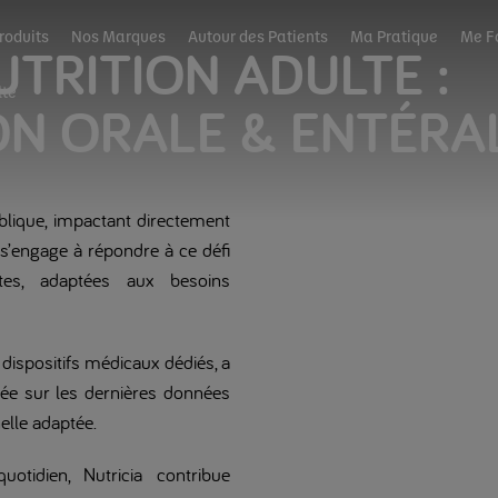
roduits
Nos Marques
Autour des Patients
Ma Pratique
Me F
ITION ADUL
lte
ON ORALE & ENTÉRA
ublique, impactant directement
a s’engage à répondre à ce défi
ntes, adaptées aux besoins
dispositifs médicaux dédiés, a
dée sur les dernières données
elle adaptée.
tidien, Nutricia contribue