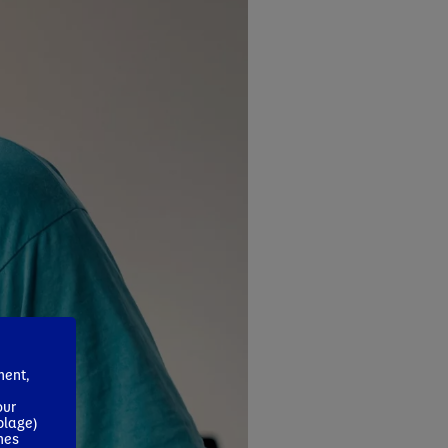
ment,
our
blage)
mes