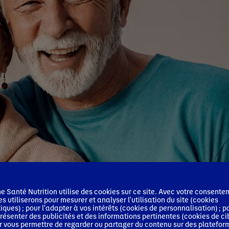
 Santé Nutrition utilise des cookies sur ce site. Avec votre consente
es utiliserons pour mesurer et analyser l'utilisation du site (cookies
tiques) ; pour l'adapter à vos intérêts (cookies de personnalisation) ; p
résenter des publicités et des informations pertinentes (cookies de ci
r vous permettre de regarder ou partager du contenu sur des platefor