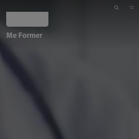
Me Former
Accueil
Me Former