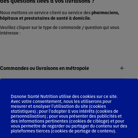
des questions liées à vos livraisons ?
Nous mettons un service client au service des
pharmaciens,
hôpitaux et prestataires de santé à domicile.
Veuillez cliquer sur le type de commande / question qui vous
intéresse :
Commandes ou livraisons en métropole
Commandes hors métropole
Danone Santé Nutrition utilise des cookies sur ce site.
Avec votre consentement, nous les utiliserons pour
mesurer et analyser l'utilisation du site (cookies
Prix pour marché hôpital
statistiques) ; pour l'adapter à vos intérêts (cookies de
personnalisation) ; pour vous présenter des publicités et
des informations pertinentes (cookies de ciblage) et pour
vous permettre de regarder ou partager du contenu sur des
Qualité produit
plateformes tierces (cookies de partage de contenu).