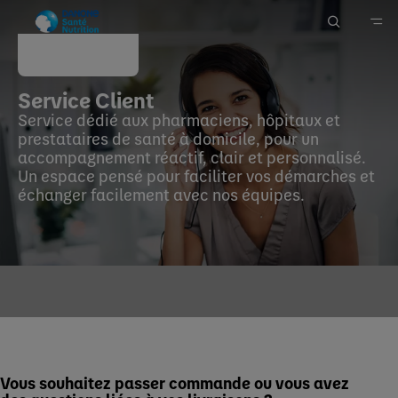
Service client
Accueil
Service Client
Nous Contacter
Service dédié aux pharmaciens, hôpitaux et
prestataires de santé à domicile, pour un
accompagnement réactif, clair et personnalisé.
Un espace pensé pour faciliter vos démarches et
échanger facilement avec nos équipes.
Vous souhaitez passer commande ou vous avez