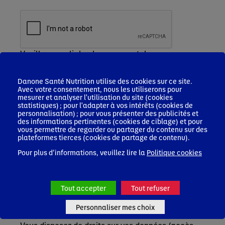
Veuillez remplir le champ recaptcha
Je m'inscris
Danone Santé Nutrition utilise des cookies sur ce site.
Les informations que vous nous communiquez
Avec votre consentement, nous les utiliserons pour
font l'objet d'un traitement sur la base de votre
mesurer et analyser l'utilisation du site (cookies
consentement, par Nutricia Nutrition Clinique
statistiques) ; pour l'adapter à vos intérêts (cookies de
personnalisation) ; pour vous présenter des publicités et
SAS, responsable de ce traitement, afin de vous
des informations pertinentes (cookies de ciblage) et pour
inscrire, accéder à la plateforme et recevoir des
vous permettre de regarder ou partager du contenu sur des
newsletters, le cas échéant.
plateformes tierces (cookies de partage de contenu).
Ces informations seront conservées pendant une
Pour plus d’informations, veuillez lire la
Politique cookies
durée de 3 ans après le dernier contact actif avec
vous/ votre profil. Elles pourront être accessibles
par les équipes de Nutricia Nutrition Clinique SAS,
Blédina SAS en charge de la gestion du service
Tout accepter
Tout refuser
professionnels de santé (PDS) ainsi que de leurs
prestataires en charge de l’hébergement et
Personnaliser mes choix
gestion de nos bases de données.