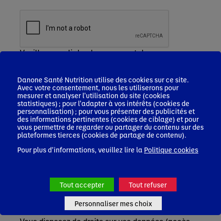
Veuillez remplir le champ recaptcha
Je m'inscris
Danone Santé Nutrition utilise des cookies sur ce site.
Les informations que vous nous communiquez
Avec votre consentement, nous les utiliserons pour
font l'objet d'un traitement sur la base de votre
mesurer et analyser l'utilisation du site (cookies
consentement, par Nutricia Nutrition Clinique
statistiques) ; pour l'adapter à vos intérêts (cookies de
personnalisation) ; pour vous présenter des publicités et
SAS, responsable de ce traitement, afin de vous
des informations pertinentes (cookies de ciblage) et pour
inscrire, accéder à la plateforme et recevoir des
vous permettre de regarder ou partager du contenu sur des
newsletters, le cas échéant.
plateformes tierces (cookies de partage de contenu).
Ces informations seront conservées pendant une
Pour plus d’informations, veuillez lire la
Politique cookies
durée de 3 ans après le dernier contact actif avec
vous/ votre profil. Elles pourront être accessibles
par les équipes de Nutricia Nutrition Clinique SAS,
Blédina SAS en charge de la gestion du service
Tout accepter
Tout refuser
professionnels de santé (PDS) ainsi que de leurs
prestataires en charge de l’hébergement et
Personnaliser mes choix
gestion de nos bases de données.