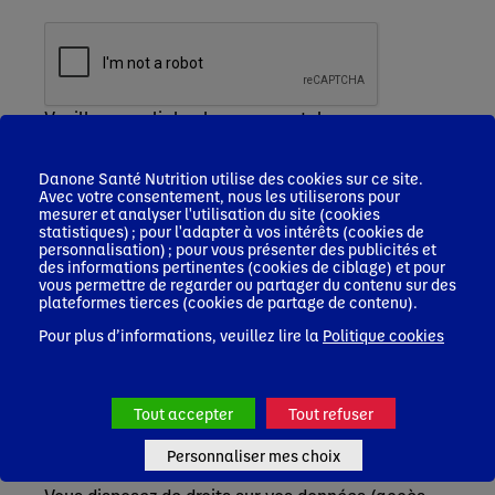
Veuillez remplir le champ recaptcha
Je m'inscris
Danone Santé Nutrition utilise des cookies sur ce site.
Les informations que vous nous communiquez
Avec votre consentement, nous les utiliserons pour
font l'objet d'un traitement sur la base de votre
mesurer et analyser l'utilisation du site (cookies
consentement, par Nutricia Nutrition Clinique
statistiques) ; pour l'adapter à vos intérêts (cookies de
personnalisation) ; pour vous présenter des publicités et
SAS, responsable de ce traitement, afin de vous
des informations pertinentes (cookies de ciblage) et pour
inscrire, accéder à la plateforme et recevoir des
vous permettre de regarder ou partager du contenu sur des
newsletters, le cas échéant.
plateformes tierces (cookies de partage de contenu).
Ces informations seront conservées pendant une
Pour plus d’informations, veuillez lire la
Politique cookies
durée de 3 ans après le dernier contact actif avec
vous/ votre profil. Elles pourront être accessibles
par les équipes de Nutricia Nutrition Clinique SAS,
Blédina SAS en charge de la gestion du service
Tout accepter
Tout refuser
professionnels de santé (PDS) ainsi que de leurs
prestataires en charge de l’hébergement et
Personnaliser mes choix
gestion de nos bases de données.