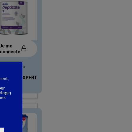
Je me
connecte
ratoire Gallia
ORATOIRE
LIA BÉBÉ EXPERT
ment,
icate® 2
our
blage)
mes