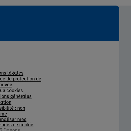
s
ons légales
que de protection de
 privée
que cookies
ions générales
sation
ibilité : non
rme
nnaliser mes
ences de cookie
5 Danone