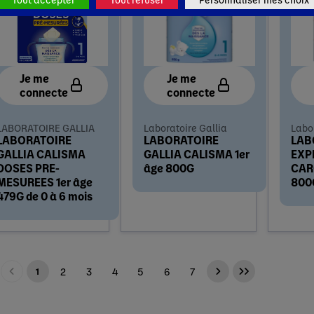
Je me
Je me
connecte
connecte
LABORATOIRE GALLIA
Laboratoire Gallia
Labo
LABORATOIRE
LABORATOIRE
LAB
GALLIA CALISMA
GALLIA CALISMA 1er
EXP
DOSES PRE-
âge 800G
CAR
MESUREES 1er âge
800
479G de 0 à 6 mois
2
3
4
5
6
7
1