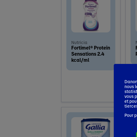
Nutricia
Fortimel® Protein
Sensations 2.4
kcal/ml
Danone
nous l
statis
vous p
et pou
tierce
Pour p