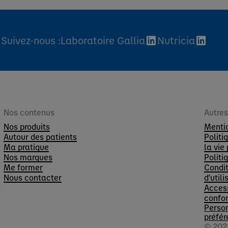
Suivez-nous :
Laboratoire Gallia
Nutricia
Nos contenus
Autre
Nos produits
Menti
Autour des patients
Politi
Ma pratique
la vie
Nos marques
Politi
Me former
Condit
Nous contacter
d'utili
Access
confo
Perso
préfér
© 202