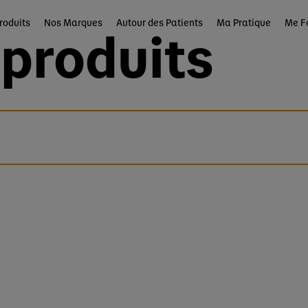
roduits
Nos Marques
Autour des Patients
Ma Pratique
Me F
produits