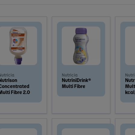
Nutricia
Nutricia
Nutr
Nutrison
NutriniDrink®
Nutr
Concentrated
Multi Fibre
Mult
Multi Fibre 2.0
kca