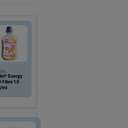
icia
ini® Energy
i Fibre 1.5
l/ml