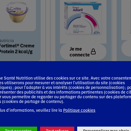
Nutricia
Fortimel® Creme
Je me
Protein 2 kcal/g
connecte
Labo
Nutricia
LAB
Adiaril®
GAL
 Santé Nutrition utilise des cookies sur ce site. Avec votre consente
Pept
es utiliserons pour mesurer et analyser l'utilisation du site (cookies
tiques) ; pour l'adapter à vos intérêts (cookies de personnalisation) ; p
résenter des publicités et des informations pertinentes (cookies de ci
r vous permettre de regarder ou partager du contenu sur des platefor
s (cookies de partage de contenu).
lus d’informations, veuillez lire la
Politique cookies
Tout accepter
Tout refuser
Personnaliser mes choix