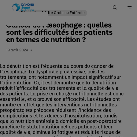
Dénutrition Adulte Orale ou Entérale
Cancer de l’œsophage : quelles
Accueil
sont les difficultés des patients
Me Former
en termes de nutrition ?
Actualités
19 avril 2024
La dénutrition est fréquente au cours du cancer de
l’œsophage. La dysphagie progressive, puis les
traitements, ont notamment un impact significatif sur
l’alimentation. Or, il est démontré que la dénutrition
réduit l’efficacité des traitements et la qualité de vie
des patients. La prise en charge nutritionnelle est donc
essentielle, et a prouvé son efficacité. Les études ont
montré en effet que les interventions nutritionnelles
préopératoires précoces réduisent l’incidence des
complications et les durées d’hospitalisation, tandis
que la nutrition entérale à domicile en post-opératoire
améliore le statut nutritionnel des patients et leur
qualité de vie, diminue la fatigue et réduit le risque de