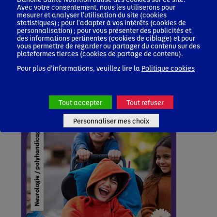
of patients with esophageal cancer: a systematic review and qualitative
Avec votre consentement, nous les utiliserons pour
mesurer et analyser l'utilisation du site (cookies
meta-synthesis. Support Care Cancer 31, 633 (2023).
statistiques) ; pour l'adapter à vos intérêts (cookies de
personnalisation) ; pour vous présenter des publicités et
des informations pertinentes (cookies de ciblage) et pour
vous permettre de regarder ou partager du contenu sur des
plateformes tierces (cookies de partage de contenu).
Pour plus d’informations, veuillez lire la
Politique cookies
Tout accepter
Tout refuser
Personnaliser mes choix