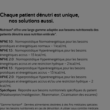
Chaque patient dénutri est unique,
nos solutions aussi.
Nutrison® offre une large gamme adaptée aux besoins nutritionnels des
patients dénutris sous nutrition entérale*.
NPNE 1.0 :
Normoprotidique Normoénergétique, pour les besoins
protidiques et énergétiques normaux – 1 kcal/mL
NPHE 1.5 :
Normoprotidique Hyperénergétique, pour les besoins
énergétiques accrus – 1.5 kcal/mL
NPHE 2.0 :
Normoprotidique Hyperénergétique, pour les besoins
énergétiques accrus et une restriction hydrique – 2 kcal/mL
HPHE 1.5 :
Hyperprotidique Hyperénergétique, pour les besoins
protidiques et énergétiques accrus – 1.5 kcal/mL
HPHE 2.0 :
Hyperprotidique Hyperénergétique, pour les besoins
protidiques et énergétiques accrus et/ou une restriction hydrique – 2
kcal/mL
Spécifiques
: Répondre aux besoins nutritionnels spécifiques du patient
(Malabsorption/maldigestion ; Réanimation ; Cicatrisation des escarres)
*Gamme Nutrison® : Denrées alimentaires destinées à des fins médicales spéciales
pour les besoins nutritionnels en cas de dénutrition. A utiliser sous contrôle médicale.