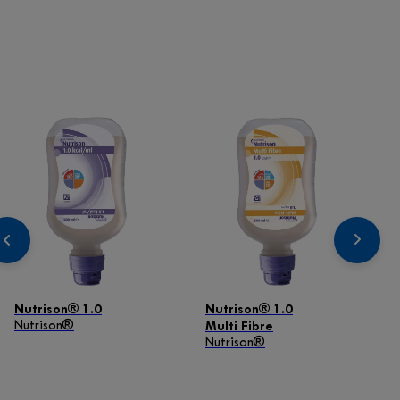
Voir le catalogue produit
Nutrison® 1.0
Nutrison® 1.0
Nutrison®
Multi Fibre
Nutrison®