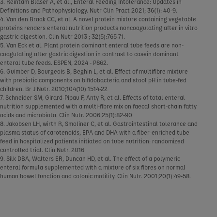
3. Reintam Blaser A, et al., Enteral Feeding Intolerance: Updates in
Definitions and Pathophysiology. Nutr Clin Pract 2021; 36(1): 40-9.
4. Van den Braak CC, et al. A novel protein mixture containing vegetable
proteins renders enteral nutrition products noncoagulating after in vitro
gastric digestion. Clin Nutr 2013 ; 32(5):765-71.
5. Van Eck et al. Plant protein dominant enteral tube feeds are non-
coagulating after gastric digestion in contrast to casein dominant
enteral tube feeds. ESPEN, 2024 - P862.
6. Guimber D, Bourgeois B, Beghin L, et al. Effect of multifibre mixture
with prebiotic components on bifidobacteria and stool pH in tube-fed
children. Br J Nutr. 2010;104(10):1514-22
7. Schneider SM, Girard-Pipau F, Anty R, et al. Effects of total enteral
nutrition supplemented with a multi-fibre mix on faecal short-chain fatty
acids and microbiota. Clin Nutr. 2006;25(1):82-90
8. Jakobsen LH, wirth R, Smoliner C, et al. Gastrointestinal tolerance and
plasma status of carotenoids, EPA and DHA with a fiber-enriched tube
feed in hospitalized patients initiated on tube nutrition: randomized
controlled trial. Clin Nutr. 2016
9. Silk DBA, Walters ER, Duncan HD, et al. The effect of a polymeric
enteral formula supplemented with a mixture of six fibres on normal
human bowel function and colonic motility. Clin Nutr. 2001;20(1):49-58.