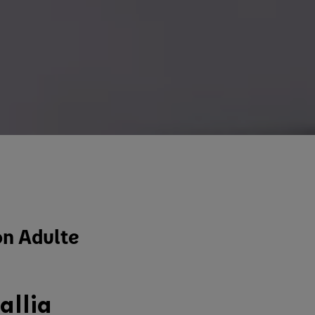
on Adulte
allia