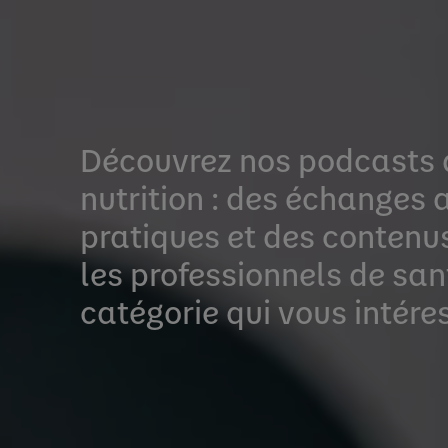
Découvrez nos podcasts d
nutrition : des échanges 
pratiques et des conten
les professionnels de san
catégorie qui vous intéres