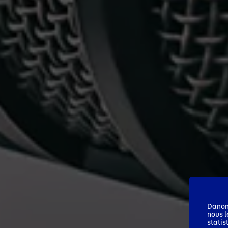
Danone
nous l
statis