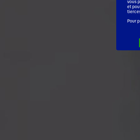
vous p
et pou
tierce
Pour p