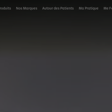
roduits
Nos Marques
Autour des Patients
Ma Pratique
Me F