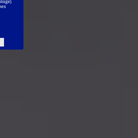
blage)
mes