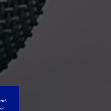
ment,
our