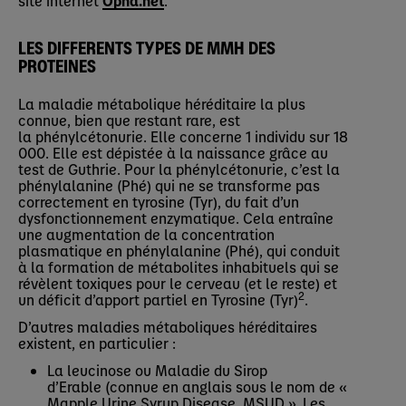
site internet
Opha.net
.
LES DIFFERENTS TYPES DE MMH DES
PROTEINES
La maladie métabolique héréditaire la plus
connue, bien que restant rare, est
la phénylcétonurie. Elle concerne 1 individu sur 18
000. Elle est dépistée à la naissance grâce au
test de Guthrie. Pour la phénylcétonurie, c’est la
phénylalanine (Phé) qui ne se transforme pas
correctement en tyrosine (Tyr), du fait d’un
dysfonctionnement enzymatique. Cela entraîne
une augmentation de la concentration
plasmatique en phénylalanine (Phé), qui conduit
à la formation de métabolites inhabituels qui se
révèlent toxiques pour le cerveau (et le reste) et
2
un déficit d’apport partiel en Tyrosine (Tyr)
.
D’autres maladies métaboliques héréditaires
existent, en particulier :
La leucinose ou Maladie du Sirop
d’Erable (connue en anglais sous le nom de «
Mapple Urine Syrup Disease, MSUD ». Les