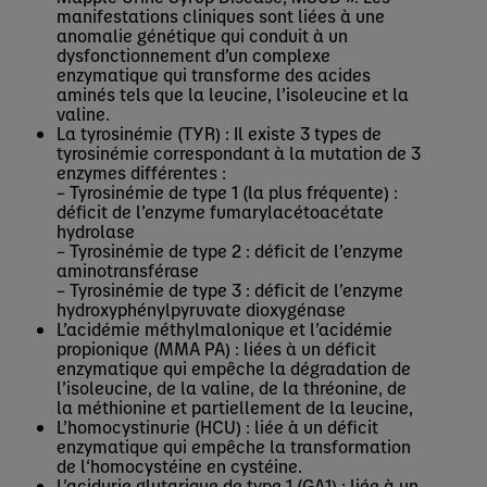
manifestations cliniques sont liées à une
anomalie génétique qui conduit à un
dysfonctionnement d’un complexe
enzymatique qui transforme des acides
aminés tels que la leucine, l’isoleucine et la
valine.
La tyrosinémie (TYR) : Il existe 3 types de
tyrosinémie correspondant à la mutation de 3
enzymes différentes :
– Tyrosinémie de type 1 (la plus fréquente) :
déficit de l’enzyme fumarylacétoacétate
hydrolase
– Tyrosinémie de type 2 : déficit de l’enzyme
aminotransférase
– Tyrosinémie de type 3 : déficit de l’enzyme
hydroxyphénylpyruvate dioxygénase
L’acidémie méthylmalonique et l’acidémie
propionique (MMA PA) : liées à un déficit
enzymatique qui empêche la dégradation de
l’isoleucine, de la valine, de la thréonine, de
la méthionine et partiellement de la leucine,
L’homocystinurie (HCU) : liée à un déficit
enzymatique qui empêche la transformation
de l‘homocystéine en cystéine.
L’acidurie glutarique de type 1 (GA1) : liée à un