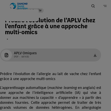
Nutrition Infantile
Prédire l’évolution de l’APLV chez
Accueil
l’enfant grâce à une approche
Ma Pratique
multi-omics
Votre espace Outils & Services
APLV Omiques
PDF
481 KB
EN
Prédire l’évolution de l’allergie au lait de vache chez l’enfant
grâce à une approche multi-omics
L’apprentissage automatique (
machine learning
en anglais) est
une approche de l’intelligence artificielle (IA) qui vise à
donner aux machines la capacité « d’apprendre » à partir des
données fournies. Cette approche permet de traiter de très
grands volumes de données hétérogènes. En allergologie