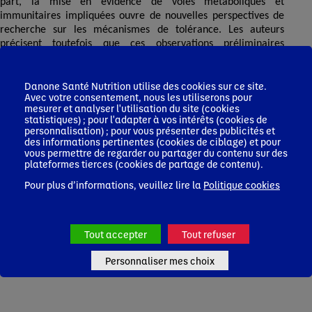
part, la mise en évidence de voies métaboliques et
immunitaires impliquées ouvre de nouvelles perspectives de
recherche sur les mécanismes de tolérance. Les auteurs
précisent toutefois que ces observations préliminaires
nécessitent une validation par l’analyse de cohortes plus
larges.
Danone Santé Nutrition utilise des cookies sur ce site.
Avec votre consentement, nous les utiliserons pour
mesurer et analyser l'utilisation du site (cookies
statistiques) ; pour l'adapter à vos intérêts (cookies de
Dr Roseline Péluchon
personnalisation) ; pour vous présenter des publicités et
des informations pertinentes (cookies de ciblage) et pour
vous permettre de regarder ou partager du contenu sur des
plateformes tierces (cookies de partage de contenu).
Hendrickx DM, Savova MV, Zhu P, et al. A multi-omics machine learning classifier
Pour plus d’informations, veuillez lire la
Politique cookies
for outgrowth of cow's milk allergy in children. Mol Omics. 2025 Jul 7;21(4):343-
352. doi: 10.1039/d4mo00245h
Tout accepter
Tout refuser
Personnaliser mes choix