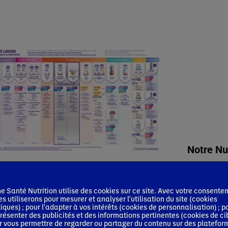
Notre Nu
nnancier Pharma Janvier 2026
Oncologue
Infirmier
logue
Pharmacien
Médecin Généraliste
 Santé Nutrition utilise des cookies sur ce site. Avec votre consente
es utiliserons pour mesurer et analyser l'utilisation du site (cookies
ticien
tiques) ; pour l'adapter à vos intérêts (cookies de personnalisation) ; p
résenter des publicités et des informations pertinentes (cookies de ci
r vous permettre de regarder ou partager du contenu sur des platefor