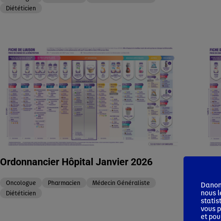
Diététicien
Ordonnancier Hôpital Janvier 2026
Ordo
Oncologue
Pharmacien
Médecin Généraliste
Onco
Danone
nous l
Diététicien
Diété
statis
vous p
et pou