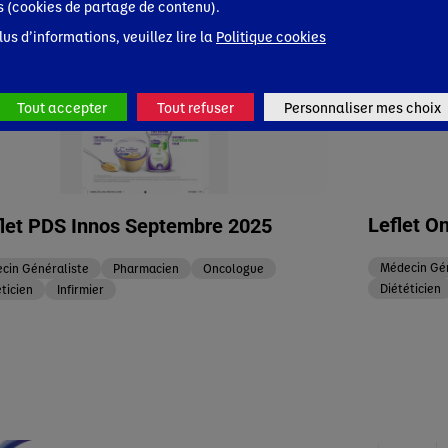
s (cookies de partage de contenu).
lus d’informations, veuillez lire la
Politique cookies
Tout accepter
Tout refuser
Personnaliser mes choix
Leflet O
let PDS Innos Septembre 2025
Médecin Gén
cin Généraliste
Pharmacien
Oncologue
Diététicien
ticien
Infirmier