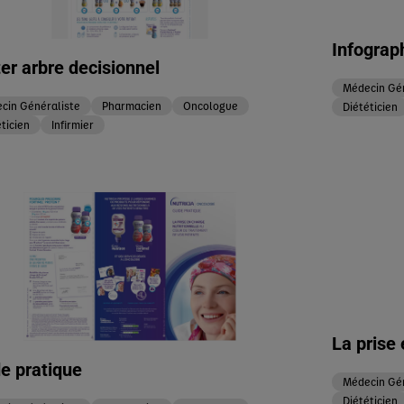
Infograp
er arbre decisionnel
Médecin Gén
cin Généraliste
Pharmacien
Oncologue
Diététicien
ticien
Infirmier
La prise 
e pratique
Médecin Gén
Diététicien