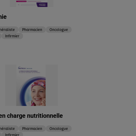
hie
éraliste
Pharmacien
Oncologue
Infirmier
en charge nutritionnelle
éraliste
Pharmacien
Oncologue
Infirmier