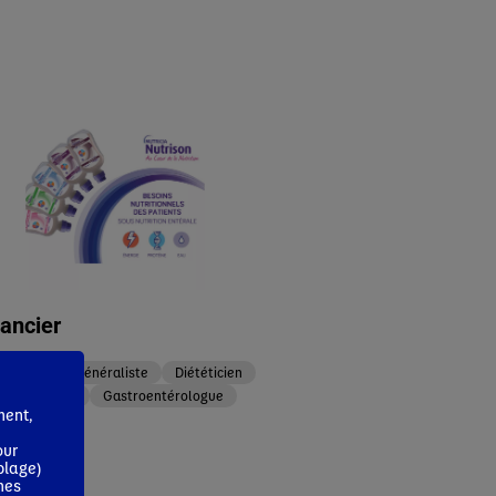
ancier
Médecin Généraliste
Diététicien
Neurologue
Gastroentérologue
ment,
our
blage)
mes