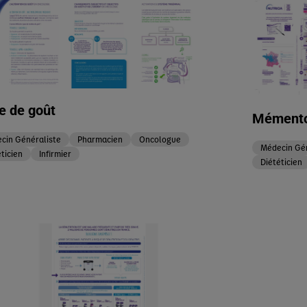
e de goût
Mémento
cin Généraliste
Pharmacien
Oncologue
Médecin Gén
ticien
Infirmier
Diététicien