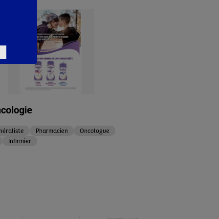
ncologie
éraliste
Pharmacien
Oncologue
Infirmier