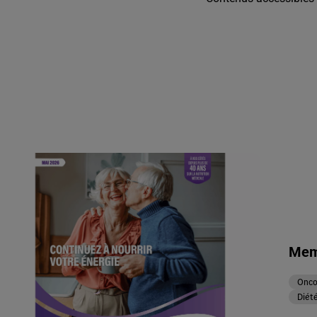
Meme
Onco
Diété