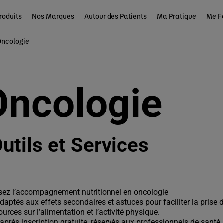
roduits
Nos Marques
Autour des Patients
Ma Pratique
Me F
Oncologie
Oncologie
utils et Services
sez l’accompagnement nutritionnel en oncologie
adaptés aux effets secondaires et astuces pour faciliter la prise
ources sur l’alimentation et l’activité physique.
près inscription gratuite, réservés aux professionnels de santé.