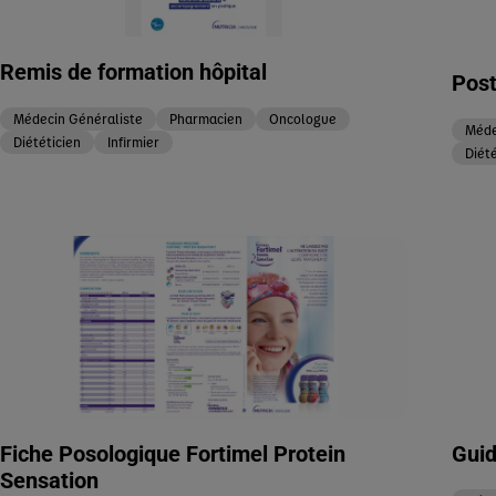
Remis de formation hôpital
Post
Médecin Généraliste
Pharmacien
Oncologue
Méde
Diététicien
Infirmier
Diété
Fiche Posologique Fortimel Protein
Guid
Sensation