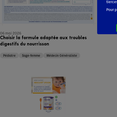
tierce
Pour p
06 mai 2026
Choisir la formule adaptée aux troubles
digestifs du nourrisson
Pédiatre
Sage-femme
Médecin Généraliste