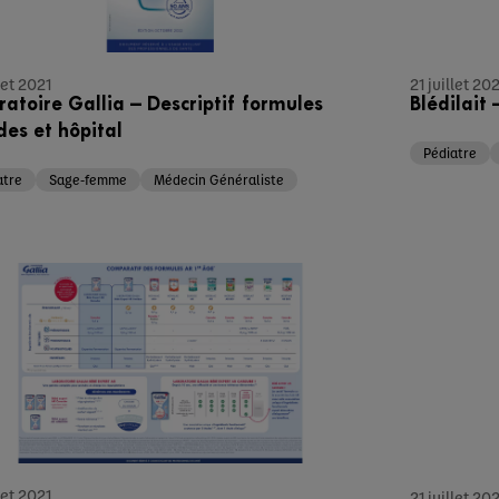
21 juillet 20
llet 2021
Blédilait
ratoire Gallia – Descriptif formules
des et hôpital
Pédiatre
atre
Sage-femme
Médecin Généraliste
llet 2021
21 juillet 20