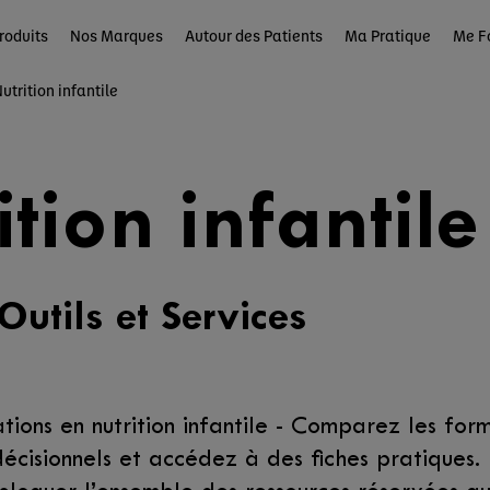
roduits
Nos Marques
Autour des Patients
Ma Pratique
Me F
utrition infantile
ition infantile
Outils et Services
ations en nutrition infantile - Comparez les fo
décisionnels et accédez à des fiches pratiques.