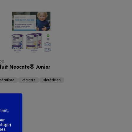
026
duit Neocate® Junior
éraliste
Pédiatre
Diététicien
ment,
our
blage)
mes