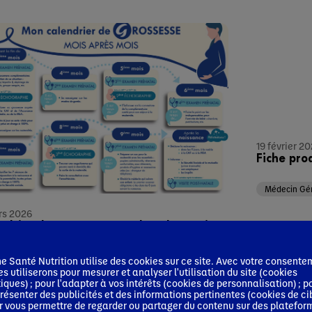
19 février 2
Fiche pro
Médecin Gén
rs 2026
ndrier de Grossesse par le Laboratoire
ia
 Santé Nutrition utilise des cookies sur ce site. Avec votre consente
es utiliserons pour mesurer et analyser l'utilisation du site (cookies
cin Généraliste
Pédiatre
Sage-femme
tiques) ; pour l'adapter à vos intérêts (cookies de personnalisation) ; p
résenter des publicités et des informations pertinentes (cookies de ci
r vous permettre de regarder ou partager du contenu sur des platefor