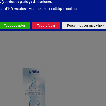
s (cookies de partage de contenu).
lus d’informations, veuillez lire la
Politique cookies
Tout accepter
Tout refuser
Personnaliser mes choix