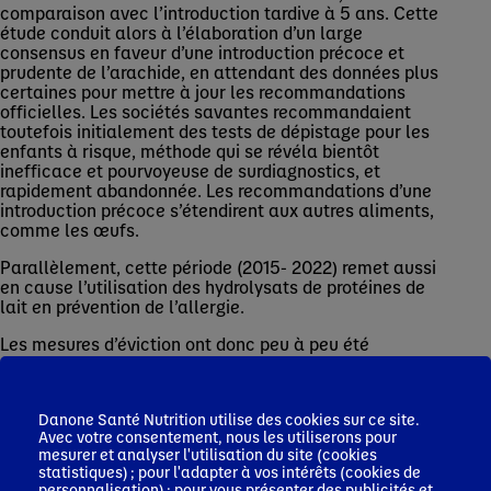
comparaison avec l’introduction tardive à 5 ans. Cette
étude conduit alors à l’élaboration d’un large
consensus en faveur d’une introduction précoce et
prudente de l’arachide, en attendant des données plus
certaines pour mettre à jour les recommandations
officielles. Les sociétés savantes recommandaient
toutefois initialement des tests de dépistage pour les
enfants à risque, méthode qui se révéla bientôt
inefficace et pourvoyeuse de surdiagnostics, et
rapidement abandonnée. Les recommandations d’une
introduction précoce s’étendirent aux autres aliments,
comme les œufs.
Parallèlement, cette période (2015- 2022) remet aussi
en cause l’utilisation des hydrolysats de protéines de
lait en prévention de l’allergie.
Les mesures d’éviction ont donc peu à peu été
abandonnées, au fil du temps et à mesure que les
études remettaient en question leur efficacité.
L’analyse des données suggère des améliorations
Danone Santé Nutrition utilise des cookies sur ce site.
encore possibles dans les recommandations,
Avec votre consentement, nous les utiliserons pour
particulièrement sur les modalités d’administration des
mesurer et analyser l'utilisation du site (cookies
aliments contenant des allergènes (quantités données
statistiques) ; pour l'adapter à vos intérêts (cookies de
et fréquence). Pour exemple, de récentes
personnalisation) ; pour vous présenter des publicités et