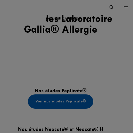
Nos études Laboratoire
Nos études Laboratoire Gallia® Allergie
Accueil
Gallia® Allergie
Nos Produits
Les études cliniques sur nos produits
Nos études Pepticate®
Voir nos études Pepticate®
Nos études Neocate® et Neocate® H