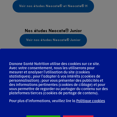
Voir nos études Neocate® et Neocate® H
Nos études Neocate® Junior
Voir nos études Neocate® Junior
Nos études Neocate® Spoon
Danone Santé Nutrition utilise des cookies sur ce site.
Avec votre consentement, nous les utiliserons pour
Voir nos études Neocate® Spoon
mesurer et analyser l'utilisation du site (cookies
statistiques) ; pour l'adapter à vos intérêts (cookies de
personnalisation) ; pour vous présenter des publicités et
des informations pertinentes (cookies de ciblage) et pour
vous permettre de regarder ou partager du contenu sur des
plateformes tierces (cookies de partage de contenu).
Pour plus d’informations, veuillez lire la
Politique cookies
Suivez-nous :