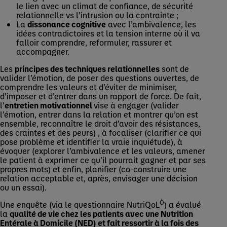
le lien avec un climat de confiance, de sécurité
relationnelle vs l’intrusion ou la contrainte ;
La
dissonance cognitive
avec l’ambivalence, les
idées contradictoires et la tension interne où il va
falloir comprendre, reformuler, rassurer et
accompagner.
Les
principes des techniques relationnelles
sont de
valider l’émotion, de poser des questions ouvertes, de
comprendre les valeurs et d’éviter de minimiser,
d’imposer et d’entrer dans un rapport de force. De fait,
l’
entretien motivationnel
vise à engager (valider
l’émotion, entrer dans la relation et montrer qu’on est
ensemble, reconnaître le droit d’avoir des résistances,
des craintes et des peurs) , à focaliser (clarifier ce qui
pose problème et identifier la vraie inquiétude), à
évoquer (explorer l’ambivalence et les valeurs, amener
le patient à exprimer ce qu’il pourrait gagner et par ses
propres mots) et enfin, planifier (co-construire une
relation acceptable et, après, envisager une décision
ou un essai).
Ò
Une enquête (via le questionnaire NutriQoL
) a évalué
la
qualité de vie chez les patients avec une Nutrition
Entérale à Domicile (NED) et fait ressortir à la fois des