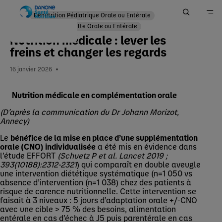
Dénutrition Pédiatrique Orale ou Entérale
Dénutrition Adulte Orale ou Entérale
Nutrition médicale : lever les
Accueil
freins et changer les regards
Me Former
16 janvier 2026
Actualités
Nutrition médicale en complémentation orale
(D’après la communication du Dr Johann Morizot,
Annecy)
Le
bénéfice de la mise en place d’une supplémentation
orale (CNO) individualisée
a été mis en évidence dans
l’étude EFFORT
(Schuetz P et al. Lancet 2019 ;
393(10188):2312-2321
) qui comparaît en double aveugle
une intervention diététique systématique (n=1 050 vs
absence d’intervention (n=1 038) chez des patients à
risque de carence nutritionnelle. Cette intervention se
faisait à 3 niveaux : 5 jours d’adaptation orale +/-CNO
avec une cible > 75 % des besoins, alimentation
entérale en cas d’échec à J5 puis parentérale en cas