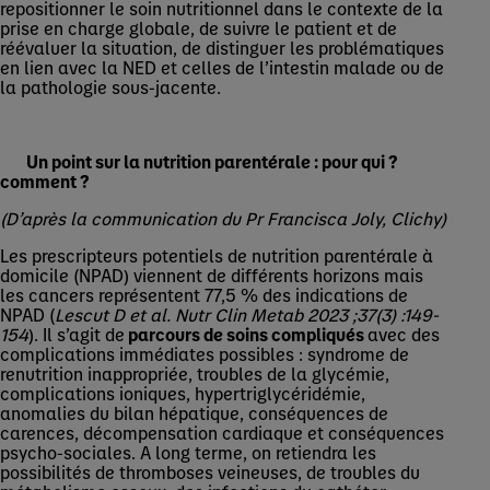
repositionner le soin nutritionnel dans le contexte de la
prise en charge globale, de suivre le patient et de
réévaluer la situation, de distinguer les problématiques
en lien avec la NED et celles de l’intestin malade ou de
la pathologie sous-jacente.
Un point sur la nutrition parentérale : pour qui ?
comment ?
(D’après la communication du Pr Francisca Joly, Clichy)
Les prescripteurs potentiels de nutrition parentérale à
domicile (NPAD) viennent de différents horizons mais
les cancers représentent 77,5 % des indications de
NPAD (
Lescut D et al. Nutr Clin Metab 2023 ;37(3) :149-
154
). Il s’agit de
parcours de soins compliqués
avec des
complications immédiates possibles : syndrome de
renutrition inappropriée, troubles de la glycémie,
complications ioniques, hypertriglycéridémie,
anomalies du bilan hépatique, conséquences de
carences, décompensation cardiaque et conséquences
psycho-sociales. A long terme, on retiendra les
possibilités de thromboses veineuses, de troubles du