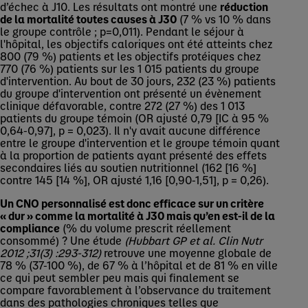
d’échec à J10. Les résultats ont montré une
réduction
de la mortalité toutes causes à J30
(7 % vs 10 % dans
le groupe contrôle ; p=0,011). Pendant le séjour à
l'hôpital, les objectifs caloriques ont été atteints chez
800 (79 %) patients et les objectifs protéiques chez
770 (76 %) patients sur les 1 015 patients du groupe
d'intervention. Au bout de 30 jours, 232 (23 %) patients
du groupe d'intervention ont présenté un évènement
clinique défavorable, contre 272 (27 %) des 1 013
patients du groupe témoin (OR ajusté 0,79 [IC à 95 %
0,64-0,97], p = 0,023). Il n'y avait aucune différence
entre le groupe d'intervention et le groupe témoin quant
à la proportion de patients ayant présenté des effets
secondaires liés au soutien nutritionnel (162 [16 %]
contre 145 [14 %], OR ajusté 1,16 [0,90-1,51], p = 0,26).
Un CNO personnalisé est donc efficace sur un critère
« dur » comme la mortalité à J30 mais qu’en est-il de la
compliance
(% du volume prescrit réellement
consommé) ? Une étude
(Hubbart GP et al. Clin Nutr
2012 ;31(3) :293-312)
retrouve une moyenne globale de
78 % (37-100 %), de 67 % à l’hôpital et de 81 % en ville
ce qui peut sembler peu mais qui finalement se
compare favorablement à l’observance du traitement
dans des pathologies chroniques telles que