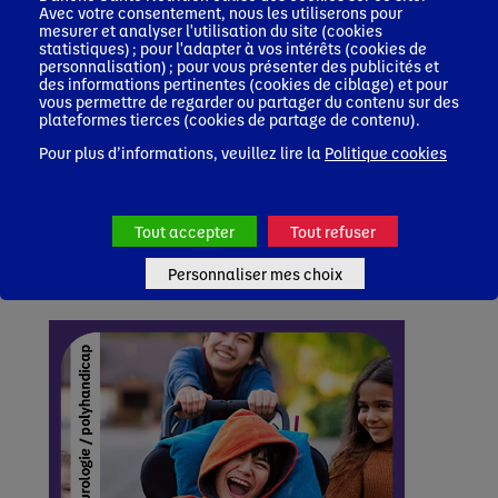
Avec votre consentement, nous les utiliserons pour
mesurer et analyser l'utilisation du site (cookies
statistiques) ; pour l'adapter à vos intérêts (cookies de
personnalisation) ; pour vous présenter des publicités et
des informations pertinentes (cookies de ciblage) et pour
vous permettre de regarder ou partager du contenu sur des
plateformes tierces (cookies de partage de contenu).
Pour plus d’informations, veuillez lire la
Politique cookies
29 juin 2026
Syndrome de Rett : ce que l’histoire naturelle nous
apprend
Tout accepter
Tout refuser
Gastroentérologue
Médecin Généraliste
Neurologue
Diététicien
Pédiatre
Oncologue
Personnaliser mes choix