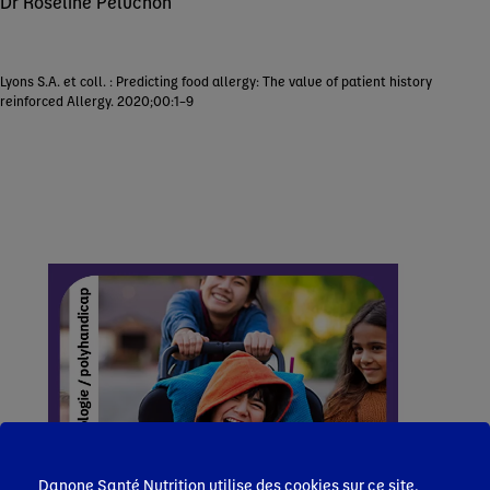
Dr Roseline Péluchon
Lyons S.A. et coll. : Predicting food allergy: The value of patient history
reinforced Allergy. 2020;00:1–9
Danone Santé Nutrition utilise des cookies sur ce site.