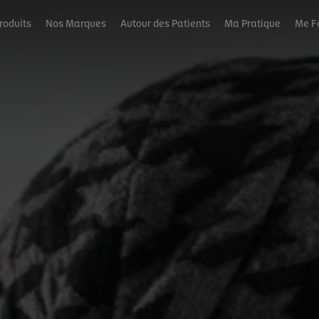
roduits
Nos Marques
Autour des Patients
Ma Pratique
Me F