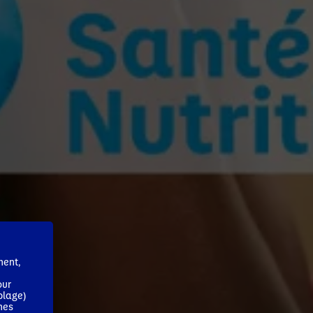
ment,
our
blage)
mes