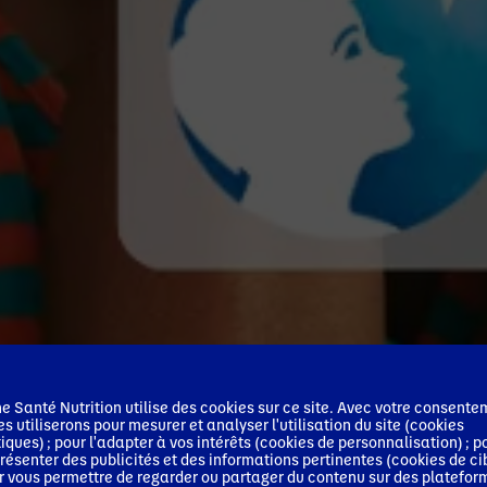
 Santé Nutrition utilise des cookies sur ce site. Avec votre consente
es utiliserons pour mesurer et analyser l'utilisation du site (cookies
tiques) ; pour l'adapter à vos intérêts (cookies de personnalisation) ; p
résenter des publicités et des informations pertinentes (cookies de ci
r vous permettre de regarder ou partager du contenu sur des platefor