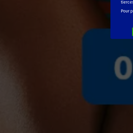
tierce
Pour p