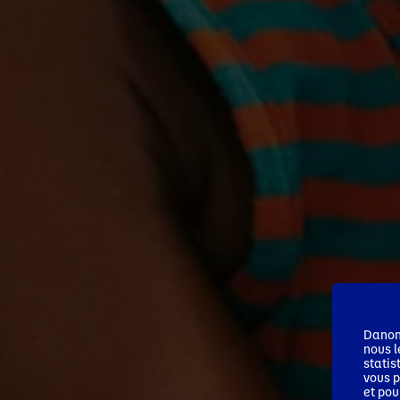
Danone
nous l
statis
vous p
et pou