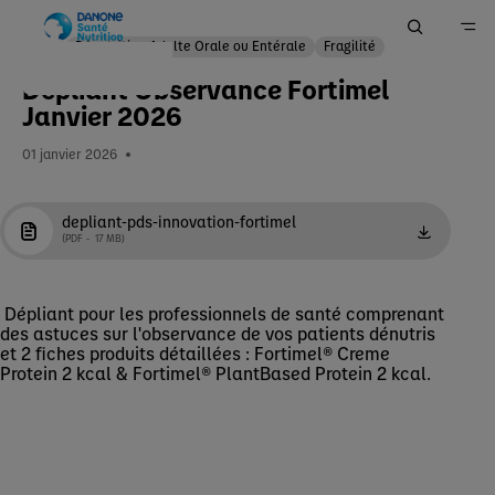
Dénutrition Adulte Orale ou Entérale
Fragilité
Dépliant Observance Fortimel
Accueil
Janvier 2026
Ma Pratique
01 janvier 2026
Votre espace Outils & Services
depliant-pds-innovation-fortimel
PDF
17 MB
EN
Dépliant pour les professionnels de santé comprenant
des astuces sur l'observance de vos patients dénutris
et 2 fiches produits détaillées : Fortimel® Creme
Protein 2 kcal & Fortimel® PlantBased Protein 2 kcal.