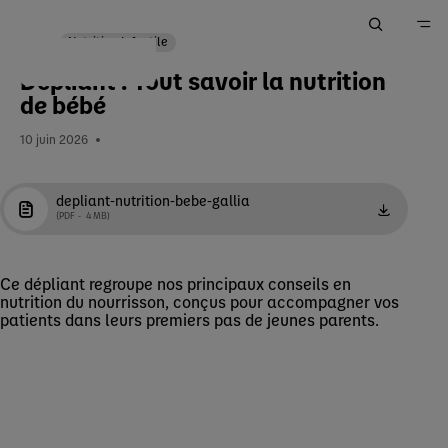
Nutrition Infantile
Dépliant : Tout savoir la nutrition
Accueil
de bébé
Ma Pratique
10 juin 2026
Votre espace Outils & Services
depliant-nutrition-bebe-gallia
PDF
4 MB
EN
Ce dépliant regroupe nos principaux conseils en
nutrition du nourrisson, conçus pour accompagner vos
patients dans leurs premiers pas de jeunes parents.