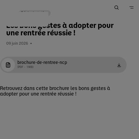
Déshydratation
Les bons gestes à adopter pour
Accueil
une rentrée réussie !
Ma Pratique
09 juin 2026
Votre espace Outils & Services
brochure-de-rentree-ncp
PDF
1 MB
EN
Retrouvez dans cette brochure les bons gestes à
adopter pour une rentrée réussie !