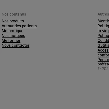
Nos contenus
Autre
Nos produits
Menti
Autour des patients
Politi
Ma pratique
la vie
Nos marques
Politi
Me former
Condit
Nous contacter
d'utili
Access
confo
Perso
préfér
© 202