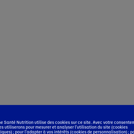
 Santé Nutrition utilise des cookies sur ce site. Avec votre consente
es utiliserons pour mesurer et analyser l'utilisation du site (cookies
tiques) ; pour l'adapter à vos intérêts (cookies de personnalisation) ; p