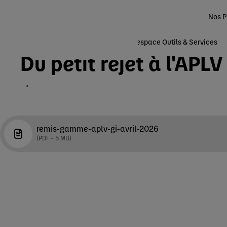
Nos P
Nutrition Infantile
Accueil
Ma Pratique
Votre espace Outils & Services
Du petit rejet à l'AP
remis-gamme-aplv-gi-avril-2026
PDF
5 MB
EN