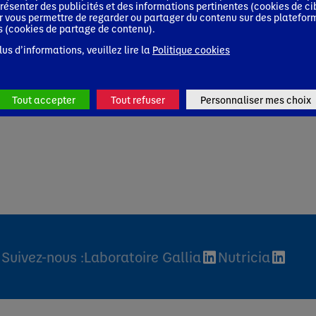
résenter des publicités et des informations pertinentes (cookies de ci
r vous permettre de regarder ou partager du contenu sur des platefor
s (cookies de partage de contenu).
lus d’informations, veuillez lire la
Politique cookies
Tout accepter
Tout refuser
Personnaliser mes choix
Suivez-nous :
Laboratoire Gallia
Nutricia