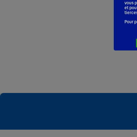
vous p
et pou
tierce
Pour p