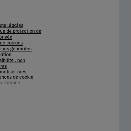
s
ons légales
que de protection de
 privée
que cookies
ions générales
sation
ibilité : non
rme
nnaliser mes
ences de cookie
5 Danone