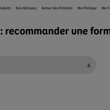
roduits
Nos Marques
Autour des Patients
Ma Pratique
Me F
LV : recommander une fo