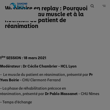
Webinaire en replay : Pourquoi
s'intéresser au muscle et à la
nutrition du patient de
Accueil
réanimation
Ma Pratique
Votre espace Outils & Services
ère
1
SESSION : 18 mars 2021
Modérateur : Dr Cécile Chambrier – HCL Lyon
– Le muscle du patient en réanimation, présenté par
Pr
Yves Boirie
– CHU Clermont-Ferrand
– La phase de réhabilitation précoce en
réanimation, présenté par
Dr Pablo Massanet
– CHU Nîmes
– Temps d’échange