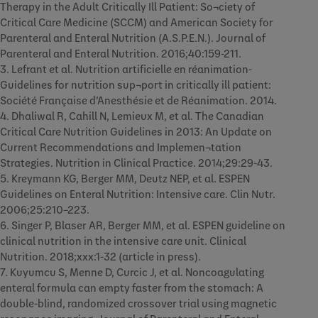
Therapy in the Adult Critically Ill Patient: So¬ciety of
Critical Care Medicine (SCCM) and American Society for
Parenteral and Enteral Nutrition (A.S.P.E.N.). Journal of
Parenteral and Enteral Nutrition. 2016;40:159-211.
3. Lefrant et al. Nutrition artificielle en réanimation-
Guidelines for nutrition sup¬port in critically ill patient:
Société Française d’Anesthésie et de Réanimation. 2014.
4. Dhaliwal R, Cahill N, Lemieux M, et al. The Canadian
Critical Care Nutrition Guidelines in 2013: An Update on
Current Recommendations and Implemen¬tation
Strategies. Nutrition in Clinical Practice. 2014;29:29-43.
5. Kreymann KG, Berger MM, Deutz NEP, et al. ESPEN
Guidelines on Enteral Nutrition: Intensive care. Clin Nutr.
2006;25:210–223.
6. Singer P, Blaser AR, Berger MM, et al. ESPEN guideline on
clinical nutrition in the intensive care unit. Clinical
Nutrition. 2018;xxx:1-32 (article in press).
7. Kuyumcu S, Menne D, Curcic J, et al. Noncoagulating
enteral formula can empty faster from the stomach: A
double-blind, randomized crossover trial using magnetic