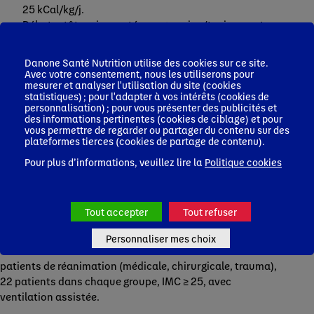
25 kCal/kg/j.
Débuter tôt mais montée progressive (tenir compte
des apports « cachés » et de la production calorique
endogène).
Danone Santé Nutrition utilise des cookies sur ce site.
Eviter la surnutrition.
Avec votre consentement, nous les utiliserons pour
mesurer et analyser l'utilisation du site (cookies
Objectifs protéiques : 1,2 à 1,5 g Pn/kg/j atteints
statistiques) ; pour l'adapter à vos intérêts (cookies de
progressivement aussi.
personnalisation) ; pour vous présenter des publicités et
La mise en place de protocole est intéressante.
des informations pertinentes (cookies de ciblage) et pour
vous permettre de regarder ou partager du contenu sur des
Couvrir les besoins élevés en protéines : résultats d’une
plateformes tierces (cookies de partage de contenu).
1
étude avec un produit hyperconcentré
, présenté par
Dr
Pour plus d’informations, veuillez lire la
Politique cookies
Laurent Petit
– CHU Bordeaux
Point clés :
Tout accepter
Tout refuser
Étude multicentrique (NL, FR CHU Bordeaux, B),
randomisée, contrôlée, en double aveugle, comparant
Personnaliser mes choix
l’effet de deux formules de nutrition entérale chez 44
patients de réanimation (médicale, chirurgicale, trauma),
22 patients dans chaque groupe, IMC ≥ 25, avec
ventilation assistée.