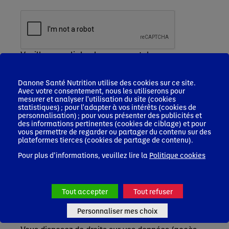
Veuillez remplir le champ recaptcha
Je m'inscris
Danone Santé Nutrition utilise des cookies sur ce site.
Les informations que vous nous communiquez
Avec votre consentement, nous les utiliserons pour
font l'objet d'un traitement sur la base de votre
mesurer et analyser l'utilisation du site (cookies
consentement, par Nutricia Nutrition Clinique
statistiques) ; pour l'adapter à vos intérêts (cookies de
personnalisation) ; pour vous présenter des publicités et
SAS, responsable de ce traitement, afin de vous
des informations pertinentes (cookies de ciblage) et pour
inscrire, accéder à la plateforme et recevoir des
vous permettre de regarder ou partager du contenu sur des
newsletters, le cas échéant.
plateformes tierces (cookies de partage de contenu).
Ces informations seront conservées pendant une
Pour plus d’informations, veuillez lire la
Politique cookies
durée de 3 ans après le dernier contact actif avec
vous/ votre profil. Elles pourront être accessibles
par les équipes de Nutricia Nutrition Clinique SAS,
Blédina SAS en charge de la gestion du service
Tout accepter
Tout refuser
professionnels de santé (PDS) ainsi que de leurs
prestataires en charge de l’hébergement et
Personnaliser mes choix
gestion de nos bases de données.