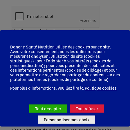
Veuillez remplir le champ recaptcha
Je m'inscris
Danone Santé Nutrition utilise des cookies sur ce site.
Les informations que vous nous communiquez
Avec votre consentement, nous les utiliserons pour
font l'objet d'un traitement sur la base de votre
mesurer et analyser l'utilisation du site (cookies
consentement, par Nutricia Nutrition Clinique
statistiques) ; pour l'adapter à vos intérêts (cookies de
personnalisation) ; pour vous présenter des publicités et
SAS, responsable de ce traitement, afin de vous
des informations pertinentes (cookies de ciblage) et pour
inscrire, accéder à la plateforme et recevoir des
vous permettre de regarder ou partager du contenu sur des
newsletters, le cas échéant.
plateformes tierces (cookies de partage de contenu).
Ces informations seront conservées pendant une
Pour plus d’informations, veuillez lire la
Politique cookies
durée de 3 ans après le dernier contact actif avec
vous/ votre profil. Elles pourront être accessibles
par les équipes de Nutricia Nutrition Clinique SAS,
Blédina SAS en charge de la gestion du service
Tout accepter
Tout refuser
professionnels de santé (PDS) ainsi que de leurs
prestataires en charge de l’hébergement et
Personnaliser mes choix
gestion de nos bases de données.