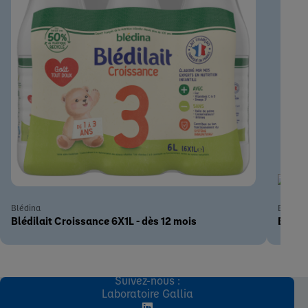
Blédina
Blédina
Blédilait Croissance 6X1L - dès 12 mois
Blédil
Suivez-nous :
Laboratoire Gallia