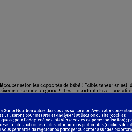
couper selon les capacités de bébé ! Faible teneur en sel Id
sivement comme un grand !. Il est important d'avoir une alime
 Santé Nutrition utilise des cookies sur ce site. Avec votre consente
es utiliserons pour mesurer et analyser l'utilisation du site (cookies
tiques) ; pour l'adapter à vos intérêts (cookies de personnalisation) ; p
résenter des publicités et des informations pertinentes (cookies de ci
r vous permettre de regarder ou partager du contenu sur des platefor