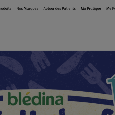
roduits
Nos Marques
Autour des Patients
Ma Pratique
Me F