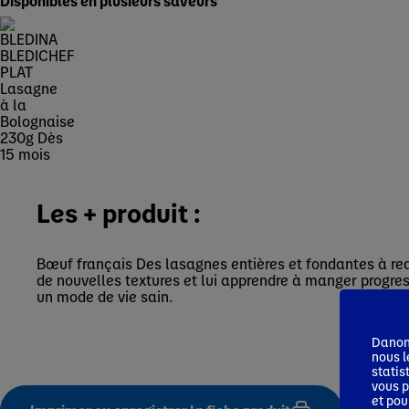
Disponibles en plusieurs saveurs
Les + produit :
Bœuf français Des lasagnes entières et fondantes à redé
de nouvelles textures et lui apprendre à manger progres
un mode de vie sain.
Danone
nous l
statis
vous p
et pou