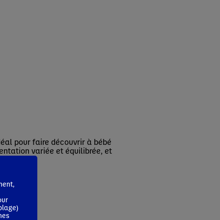
éal pour faire découvrir à bébé
ntation variée et équilibrée, et
ment,
our
blage)
mes