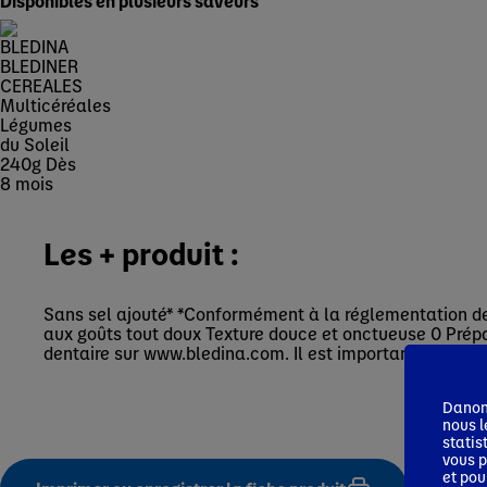
Disponibles en plusieurs saveurs
Les + produit :
Sans sel ajouté* *Conformément à la réglementation de l
aux goûts tout doux Texture douce et onctueuse 0 Prépa
dentaire sur www.bledina.com. Il est important d'avoir u
Danone
nous l
statis
vous p
et pou