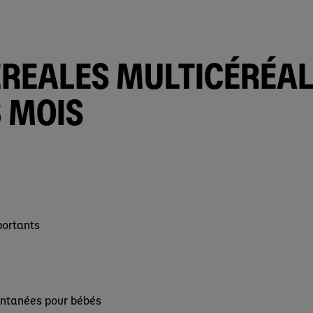
EREALES MULTICÉRÉA
8 MOIS
portants
antanées pour bébés