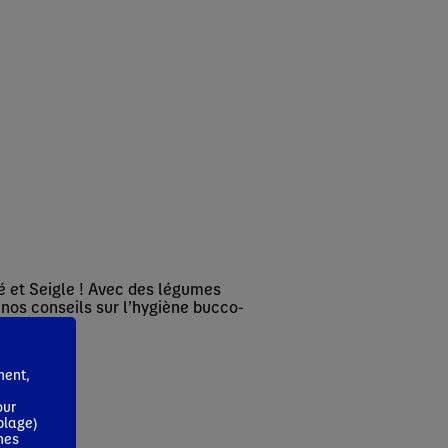
lé et Seigle ! Avec des légumes
nos conseils sur l’hygiène bucco-
ment,
our
blage)
mes