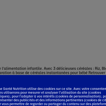
'alimentation infantile. Avec 3 délicieuses céréales : Riz, B
ration à base de céréales instantanées pour bébé Retrouver 
ne alimentation variée et équilibrée, et un mode de vie sain.
 Santé Nutrition utilise des cookies sur ce site. Avec votre consente
es utiliserons pour mesurer et analyser l'utilisation du site (cookies
tiques) ; pour l'adapter à vos intérêts (cookies de personnalisation) ; p
résenter des publicités et des informations pertinentes (cookies de ci
r vous permettre de regarder ou partager du contenu sur des platefor