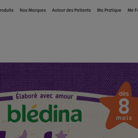
roduits
Nos Marques
Autour des Patients
Ma Pratique
Me F