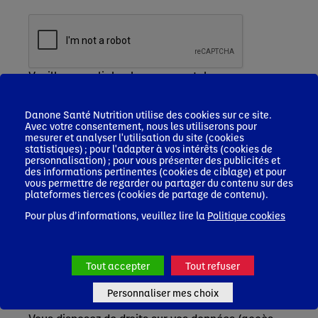
Veuillez remplir le champ recaptcha
Je m'inscris
Danone Santé Nutrition utilise des cookies sur ce site.
Les informations que vous nous communiquez
Avec votre consentement, nous les utiliserons pour
font l'objet d'un traitement sur la base de votre
mesurer et analyser l'utilisation du site (cookies
consentement, par Nutricia Nutrition Clinique
statistiques) ; pour l'adapter à vos intérêts (cookies de
personnalisation) ; pour vous présenter des publicités et
SAS, responsable de ce traitement, afin de vous
des informations pertinentes (cookies de ciblage) et pour
inscrire, accéder à la plateforme et recevoir des
vous permettre de regarder ou partager du contenu sur des
newsletters, le cas échéant.
plateformes tierces (cookies de partage de contenu).
Ces informations seront conservées pendant une
Pour plus d’informations, veuillez lire la
Politique cookies
durée de 3 ans après le dernier contact actif avec
vous/ votre profil. Elles pourront être accessibles
par les équipes de Nutricia Nutrition Clinique SAS,
Blédina SAS en charge de la gestion du service
Tout accepter
Tout refuser
professionnels de santé (PDS) ainsi que de leurs
prestataires en charge de l’hébergement et
Personnaliser mes choix
gestion de nos bases de données.