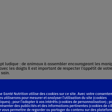
pt ludique : de animaux à assembler encourageant les mani
 les doigts Il est important de respecter l'appétit de votre 
 sain.
 Santé Nutrition utilise des cookies sur ce site. Avec votre consente
es utiliserons pour mesurer et analyser l'utilisation du site (cookies
tiques) ; pour l'adapter à vos intérêts (cookies de personnalisation) ; p
résenter des publicités et des informations pertinentes (cookies de ci
r vous permettre de regarder ou partager du contenu sur des platefor