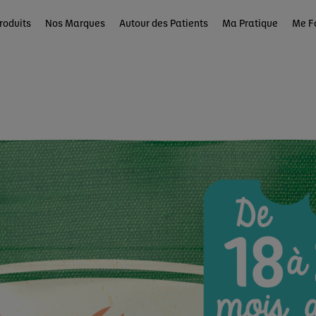
roduits
Nos Marques
Autour des Patients
Ma Pratique
Me F