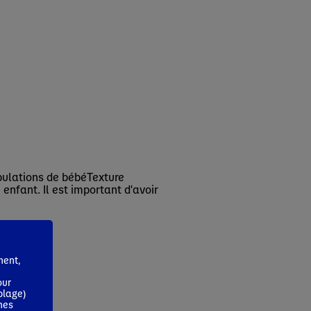
pulations de bébéTexture
enfant. Il est important d'avoir
ment,
our
blage)
mes