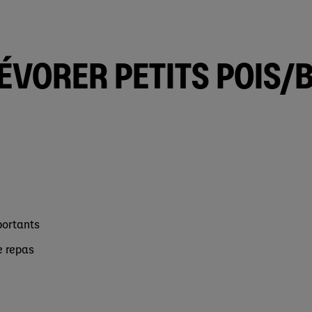
ÉVORER PETITS POIS/B
portants
e repas