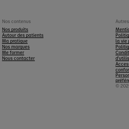
Nos contenus
Autre
Nos produits
Menti
Autour des patients
Politi
Ma pratique
la vie
Nos marques
Politi
Me former
Condit
Nous contacter
d'utili
Access
confo
Perso
préfér
© 202