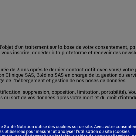
objet d'un traitement sur la base de votre consentement, par
 vous inscrire, accéder à la plateforme et recevoir des newsle
e de 3 ans après le dernier contact actif avec vous/ votre pr
ion Clinique SAS, Blédina SAS en charge de la gestion du serv
rge de l’hébergement et gestion de nos bases de données.
ification, suppression, opposition, limitation, portabilité). Vo
es au sort de vos données après votre mort et du droit d’intro
de confidentialité, vous pouvez cliquer ici :
Politique de la pr
 Santé Nutrition utilise des cookies sur ce site. Avec votre consente
 page
Contact
ou à l’adresse électronique : dpo.france@dan
es utiliserons pour mesurer et analyser l'utilisation du site (cookies