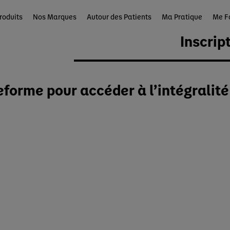
roduits
Nos Marques
Autour des Patients
Ma Pratique
Me F
Inscrip
eforme pour accéder à l’intégralit