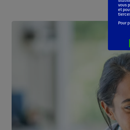
statis
vous p
et pou
tierce
Pour p