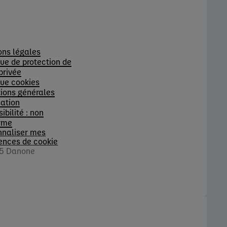
s
ons légales
que de protection de
 privée
que cookies
ions générales
sation
ibilité : non
rme
nnaliser mes
ences de cookie
5 Danone