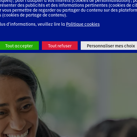
tiques) ; pour l'adapter à vos intérêts (cookies de personnalisation) ; p
résenter des publicités et des informations pertinentes (cookies de ci
r vous permettre de regarder ou partager du contenu sur des platefor
s (cookies de partage de contenu).
lus d’informations, veuillez lire la
Politique cookies
Tout accepter
Tout refuser
Personnaliser mes choix