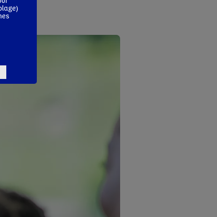
our
blage)
mes