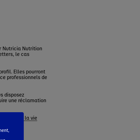
 Nutricia Nutrition
tters, le cas
ofil. Elles pourront
ice professionnels de
us disposez
duire une réclamation
otection de la vie
ment,
one.com