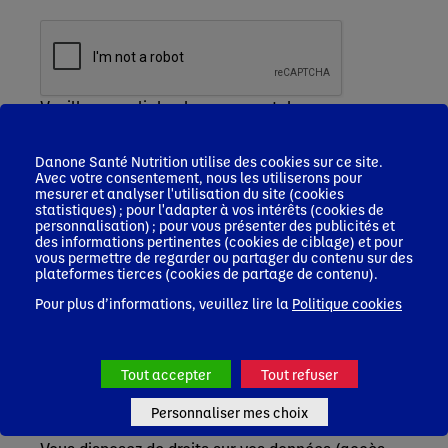
Veuillez remplir le champ recaptcha
Je m'inscris
Danone Santé Nutrition utilise des cookies sur ce site.
Les informations que vous nous communiquez
Avec votre consentement, nous les utiliserons pour
font l'objet d'un traitement sur la base de votre
mesurer et analyser l'utilisation du site (cookies
consentement, par Nutricia Nutrition Clinique
statistiques) ; pour l'adapter à vos intérêts (cookies de
personnalisation) ; pour vous présenter des publicités et
SAS, responsable de ce traitement, afin de vous
des informations pertinentes (cookies de ciblage) et pour
inscrire, accéder à la plateforme et recevoir des
vous permettre de regarder ou partager du contenu sur des
newsletters, le cas échéant.
plateformes tierces (cookies de partage de contenu).
Ces informations seront conservées pendant une
Pour plus d’informations, veuillez lire la
Politique cookies
durée de 3 ans après le dernier contact actif avec
vous/ votre profil. Elles pourront être accessibles
par les équipes de Nutricia Nutrition Clinique SAS,
Blédina SAS en charge de la gestion du service
Tout accepter
Tout refuser
professionnels de santé (PDS) ainsi que de leurs
prestataires en charge de l’hébergement et
Personnaliser mes choix
gestion de nos bases de données.