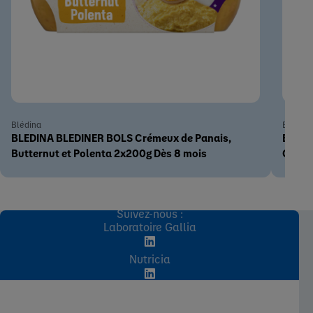
Blédina
Blédina
BLEDINA BLEDINER BOLS Crémeux de Panais,
BLEDI
Butternut et Polenta 2x200g Dès 8 mois
Champ
Suivez-nous :
Laboratoire Gallia
Nutricia