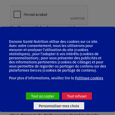
Veuillez remplir le champ recaptcha
Je m'inscris
Danone Santé Nutrition utilise des cookies sur ce site.
Les informations que vous nous communiquez
Avec votre consentement, nous les utiliserons pour
font l'objet d'un traitement sur la base de votre
mesurer et analyser l'utilisation du site (cookies
consentement, par Nutricia Nutrition Clinique
statistiques) ; pour l'adapter à vos intérêts (cookies de
personnalisation) ; pour vous présenter des publicités et
SAS, responsable de ce traitement, afin de vous
des informations pertinentes (cookies de ciblage) et pour
inscrire, accéder à la plateforme et recevoir des
vous permettre de regarder ou partager du contenu sur des
newsletters, le cas échéant.
plateformes tierces (cookies de partage de contenu).
Ces informations seront conservées pendant une
Pour plus d’informations, veuillez lire la
Politique cookies
durée de 3 ans après le dernier contact actif avec
vous/ votre profil. Elles pourront être accessibles
par les équipes de Nutricia Nutrition Clinique SAS,
Blédina SAS en charge de la gestion du service
Tout accepter
Tout refuser
professionnels de santé (PDS) ainsi que de leurs
prestataires en charge de l’hébergement et
Personnaliser mes choix
gestion de nos bases de données.