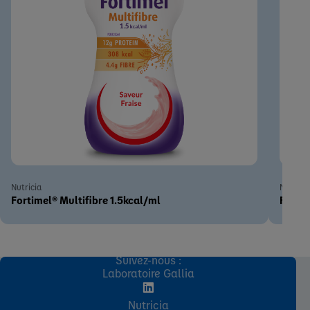
Nutricia
Nutricia
Fortimel® Multifibre 1.5kcal/ml
Fortim
Suivez-nous :
Laboratoire Gallia
Nutricia