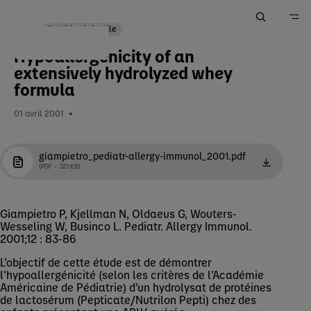
Nutrition Infantile
Hypoallergenicity of an
Accueil
extensively hydrolyzed whey
Nos Produits
formula
Les études cliniques sur nos produits
01 avril 2001
Nos études Laboratoire Gallia® Allergie
giampietro_pediatr-allergy-immunol_2001.pdf
PDF
321 KB
EN
Giampietro P, Kjellman N, Oldaeus G, Wouters-
Wesseling W, Businco L. Pediatr. Allergy Immunol.
2001;12 : 83-86
L’objectif de cette étude est de démontrer
l’hypoallergénicité (selon les critères de l’Académie
Américaine de Pédiatrie) d’un hydrolysat de protéines
de lactosérum (Pepticate/Nutrilon Pepti) chez des