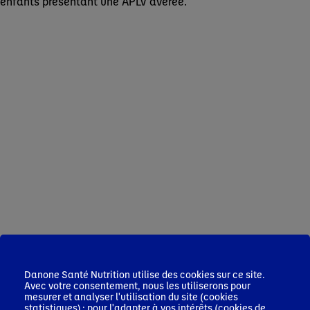
enfants présentant une APLV avérée.
Danone Santé Nutrition utilise des cookies sur ce site.
Avec votre consentement, nous les utiliserons pour
mesurer et analyser l'utilisation du site (cookies
statistiques) ; pour l'adapter à vos intérêts (cookies de