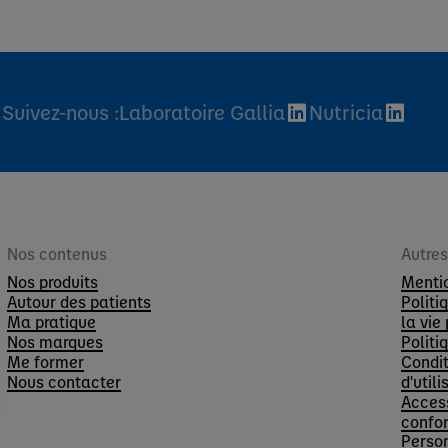
Suivez-nous :
Laboratoire Gallia
Nutricia
Nos contenus
Autre
Nos produits
Menti
Autour des patients
Politi
Ma pratique
la vie
Nos marques
Politi
Me former
Condit
Nous contacter
d'utili
Access
confo
Perso