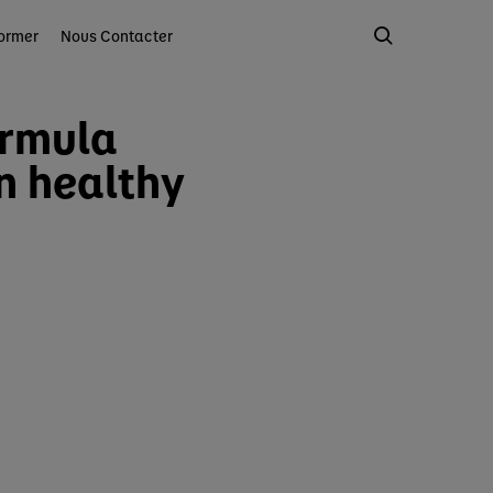
ormer
Nous Contacter
ormula
n healthy