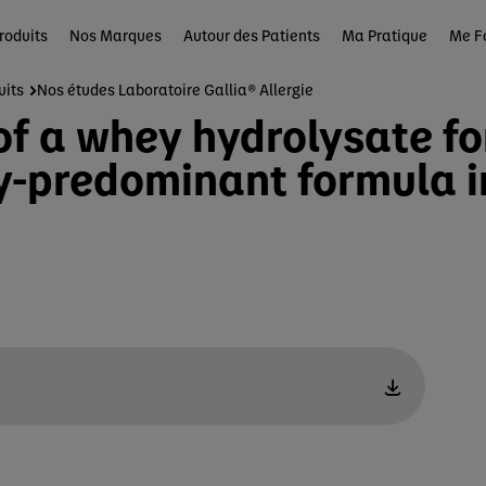
roduits
Nos Marques
Autour des Patients
Ma Pratique
Me F
uits
Nos études Laboratoire Gallia® Allergie
 of a whey hydrolysate f
-predominant formula i