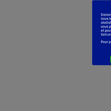
Danone
nous l
statis
vous p
et pou
tierce
Pour p