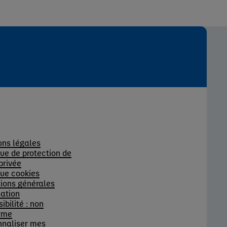
s
ons légales
que de protection de
 privée
que cookies
ions générales
sation
ibilité : non
rme
nnaliser mes