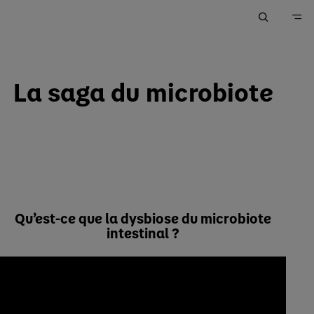
Accueil
La saga du microbiote
Nos Produits
Les études cliniques sur nos produits
Nos études Laboratoire Gallia® Allergie
Qu’est-ce que la dysbiose du microbiote
intestinal ?