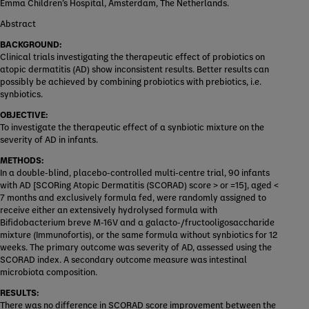
Emma Children’s Hospital, Amsterdam, The Netherlands.
Abstract
BACKGROUND:
Clinical trials investigating the therapeutic effect of probiotics on
atopic dermatitis (AD) show inconsistent results. Better results can
possibly be achieved by combining probiotics with prebiotics, i.e.
synbiotics.
OBJECTIVE:
To investigate the therapeutic effect of a synbiotic mixture on the
severity of AD in infants.
METHODS:
In a double-blind, placebo-controlled multi-centre trial, 90 infants
with AD [SCORing Atopic Dermatitis (SCORAD) score > or =15], aged <
7 months and exclusively formula fed, were randomly assigned to
receive either an extensively hydrolysed formula with
Bifidobacterium breve M-16V and a galacto-/fructooligosaccharide
mixture (Immunofortis), or the same formula without synbiotics for 12
weeks. The primary outcome was severity of AD, assessed using the
SCORAD index. A secondary outcome measure was intestinal
microbiota composition.
RESULTS:
There was no difference in SCORAD score improvement between the