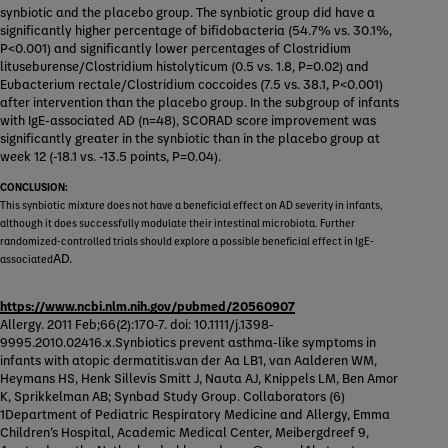
synbiotic and the placebo group. The synbiotic group did have a
significantly higher percentage of bifidobacteria (54.7% vs. 30.1%,
P<0.001) and significantly lower percentages of Clostridium
lituseburense/Clostridium histolyticum (0.5 vs. 1.8, P=0.02) and
Eubacterium rectale/Clostridium coccoides (7.5 vs. 38.1, P<0.001)
after intervention than the placebo group. In the subgroup of infants
with IgE-associated AD (n=48), SCORAD score improvement was
significantly greater in the synbiotic than in the placebo group at
week 12 (-18.1 vs. -13.5 points, P=0.04).
CONCLUSION:
This synbiotic mixture does not have a beneficial effect on AD severity in infants,
although it does successfully modulate their intestinal microbiota. Further
randomized-controlled trials should explore a possible beneficial effect in IgE-
AD.
associated
https://www.ncbi.nlm.nih.gov/pubmed/20560907
Allergy. 2011 Feb;66(2):170-7. doi: 10.1111/j.1398-
9995.2010.02416.x.Synbiotics prevent asthma-like symptoms in
infants with atopic dermatitis.van der Aa LB1, van Aalderen WM,
Heymans HS, Henk Sillevis Smitt J, Nauta AJ, Knippels LM, Ben Amor
K, Sprikkelman AB; Synbad Study Group. Collaborators (6)
1Department of Pediatric Respiratory Medicine and Allergy, Emma
Children’s Hospital, Academic Medical Center, Meibergdreef 9,