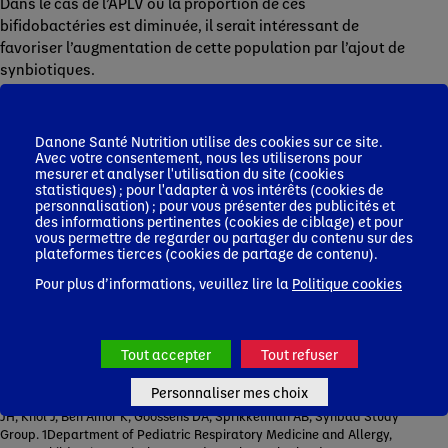
Dans le cas de l’APLV où la proportion de ces
bifidobactéries est diminuée, il serait intéressant de
favoriser l’augmentation de cette population par l’ajout de
synbiotiques.
Syneo® est un mélange de synbiotiques :
Bifidobacterium
breve
et fructo oligosaccharides et
Danone Santé Nutrition utilise des cookies sur ce site.
galactooligosaccharides (FOS-GOS).*
Avec votre consentement, nous les utiliserons pour
mesurer et analyser l'utilisation du site (cookies
statistiques) ; pour l'adapter à vos intérêts (cookies de
personnalisation) ; pour vous présenter des publicités et
des informations pertinentes (cookies de ciblage) et pour
vous permettre de regarder ou partager du contenu sur des
plateformes tierces (cookies de partage de contenu).
Pour plus d’informations, veuillez lire la
Politique cookies
*Références bibliographiques :
https://www.ncbi.nlm.nih.gov/pubmed/20184604
Clin Exp Allergy. 2010 May;40(5):795-804. doi: 10.1111/j.1365-
Tout accepter
Tout refuser
2222.2010.03465.x. Epub 2010 Feb 22.Effect of a new synbiotic
mixture on atopic dermatitis in infants: a randomized-controlled
Personnaliser mes choix
trial.van der Aa LB1, Heymans HS, van Aalderen WM, Sillevis Smitt
JH, Knol J, Ben Amor K, Goossens DA, Sprikkelman AB; Synbad Study
Group. 1Department of Pediatric Respiratory Medicine and Allergy,