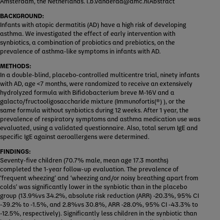
Amsterdam, the Netherlands. l.b.vanderaa@amc.nlAbstract
BACKGROUND:
Infants with atopic dermatitis (AD) have a high risk of developing
asthma. We investigated the effect of early intervention with
synbiotics, a combination of probiotics and prebiotics, on the
prevalence of asthma-like symptoms in infants with AD.
METHODS:
In a double-blind, placebo-controlled multicentre trial, ninety infants
with AD, age <7 months, were randomized to receive an extensively
hydrolyzed formula with Bifidobacterium breve M-16V and a
galacto/fructooligosaccharide mixture (Immunofortis(®) ), or the
same formula without synbiotics during 12 weeks. After 1 year, the
prevalence of respiratory symptoms and asthma medication use was
evaluated, using a validated questionnaire. Also, total serum IgE and
specific IgE against aeroallergens were determined.
FINDINGS:
Seventy-five children (70.7% male, mean age 17.3 months)
completed the 1-year follow-up evaluation. The prevalence of
‘frequent wheezing’ and ‘wheezing and/or noisy breathing apart from
colds’ was significantly lower in the synbiotic than in the placebo
group (13.9%vs 34.2%, absolute risk reduction (ARR) -20.3%, 95% CI
-39.2% to -1.5%, and 2.8%vs 30.8%, ARR -28.0%, 95% CI -43.3% to
-12.5%, respectively). Significantly less children in the synbiotic than