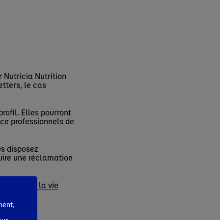
 Nutricia Nutrition
tters, le cas
ofil. Elles pourront
ice professionnels de
us disposez
duire une réclamation
otection de la vie
ment,
one.com