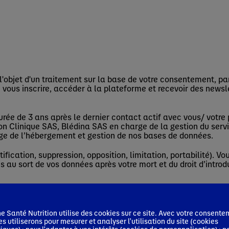
objet d'un traitement sur la base de votre consentement, par
 vous inscrire, accéder à la plateforme et recevoir des newsle
e de 3 ans après le dernier contact actif avec vous/ votre pr
ion Clinique SAS, Blédina SAS en charge de la gestion du serv
rge de l’hébergement et gestion de nos bases de données.
ification, suppression, opposition, limitation, portabilité). Vo
es au sort de vos données après votre mort et du droit d’intro
de confidentialité, vous pouvez cliquer ici :
Politique de la pr
 Santé Nutrition utilise des cookies sur ce site. Avec votre consente
 page
Contact
ou à l’adresse électronique : dpo.france@dan
es utiliserons pour mesurer et analyser l'utilisation du site (cookies