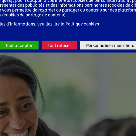
tiques) ; pour l'adapter à vos intérêts (cookies de personnalisation) ; p
résenter des publicités et des informations pertinentes (cookies de ci
r vous permettre de regarder ou partager du contenu sur des platefor
s (cookies de partage de contenu).
lus d’informations, veuillez lire la
Politique cookies
Tout accepter
Tout refuser
Personnaliser mes choix