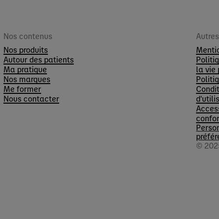
Nos contenus
Autre
Nos produits
Menti
Autour des patients
Politi
Ma pratique
la vie
Nos marques
Politi
Me former
Condit
Nous contacter
d'utili
Access
confo
Perso
préfér
© 202