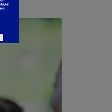
our
blage)
mes