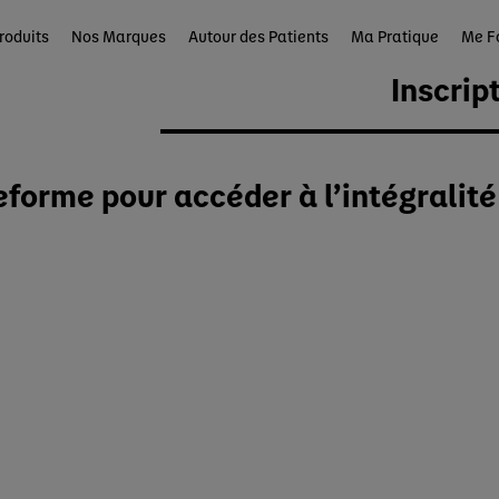
roduits
Nos Marques
Autour des Patients
Ma Pratique
Me F
Inscrip
eforme pour accéder à l’intégralit