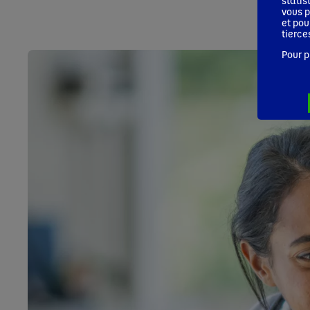
statis
vous p
et pou
tierce
Pour p