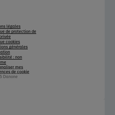
s
ons légales
que de protection de
 privée
que cookies
ions générales
sation
ibilité : non
rme
nnaliser mes
ences de cookie
5 Danone