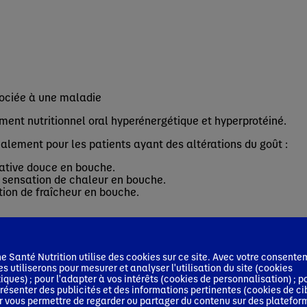
sociée à une maladie
ent nutritionnel oral hyperénergétique et hyperprotéiné.
ialement pour les patients ayant des altérations du goût :
tative douce en bouche.
 sensation de chaleur en bouche.
ion de fraîcheur en bouche.
 Santé Nutrition utilise des cookies sur ce site. Avec votre consente
es utiliserons pour mesurer et analyser l'utilisation du site (cookies
tiques) ; pour l'adapter à vos intérêts (cookies de personnalisation) ; p
résenter des publicités et des informations pertinentes (cookies de ci
r vous permettre de regarder ou partager du contenu sur des platefor