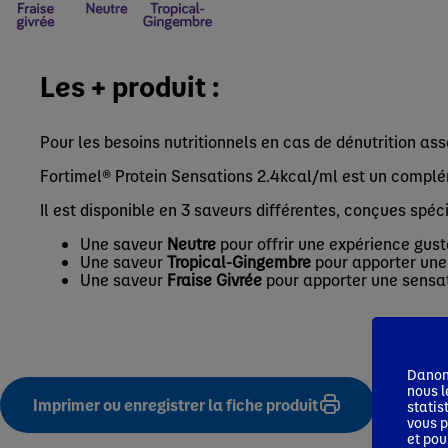
Les + produit :
Pour les besoins nutritionnels en cas de dénutrition as
Fortimel® Protein Sensations 2.4kcal/ml est un complém
Il est disponible en 3 saveurs différentes, conçues spéc
Une saveur
Neutre
pour offrir une expérience gus
Une saveur
Tropical-Gingembre
pour apporter une
Une saveur
Fraise Givrée
pour apporter une sensat
Danone
nous l
Imprimer ou enregistrer la fiche produit
statis
vous p
et pou