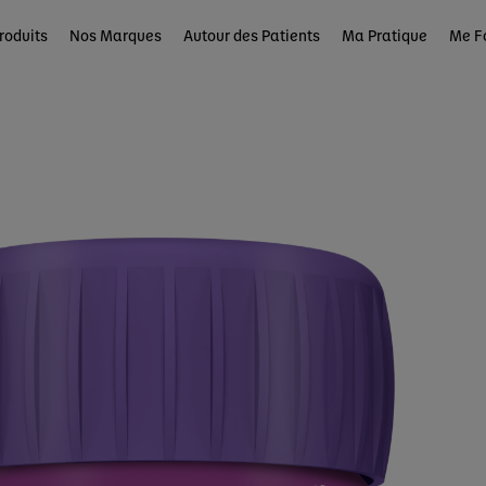
roduits
Nos Marques
Autour des Patients
Ma Pratique
Me F