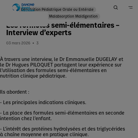
Dénutrition Pédiatrique Orale ou Entérale
Polyhandicap
Malabsorption Maldigestion
Les formules semi-élémentaires –
Accueil
Interview d’experts
Me Former
03 mars 2026
3
Actualités
À travers une interview, le Dr Emmanuelle DUGELAY et
le Dr Hugues PILOQUET partagent leur expérience sur
l’utilisation des formules semi-élémentaires en
nutrition clinique pédiatrique.
Ils abordent :
- Les principales indications cliniques.
- La place des formules semi-élémentaires en seconde
intention chez l’enfant.
- L’intérêt des protéines hydrolysées et des triglycérides
à chaîne moyenne en pratique clinique.