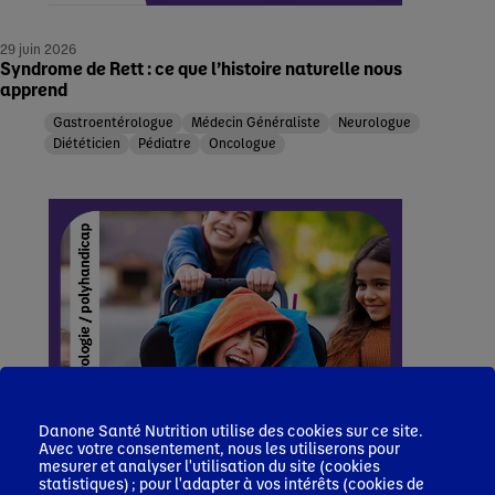
29 juin 2026
Syndrome de Rett : ce que l’histoire naturelle nous
apprend
Gastroentérologue
Médecin Généraliste
Neurologue
Diététicien
Pédiatre
Oncologue
Danone Santé Nutrition utilise des cookies sur ce site.
Avec votre consentement, nous les utiliserons pour
mesurer et analyser l'utilisation du site (cookies
statistiques) ; pour l'adapter à vos intérêts (cookies de