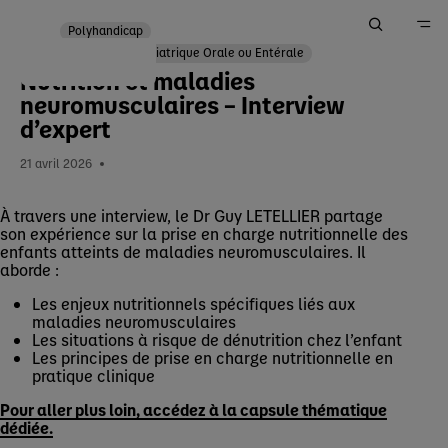
Polyhandicap
Dénutrition Pédiatrique Orale ou Entérale
Nutrition et maladies
Accueil
neuromusculaires – Interview
Me Former
d’expert
Actualités
21 avril 2026
À travers une interview, le Dr Guy LETELLIER partage
son expérience sur la prise en charge nutritionnelle des
enfants atteints de maladies neuromusculaires. Il
aborde :
Les enjeux nutritionnels spécifiques liés aux
maladies neuromusculaires
Les situations à risque de dénutrition chez l’enfant
Les principes de prise en charge nutritionnelle en
pratique clinique
Pour aller plus loin, accédez à la capsule thématique
dédiée.