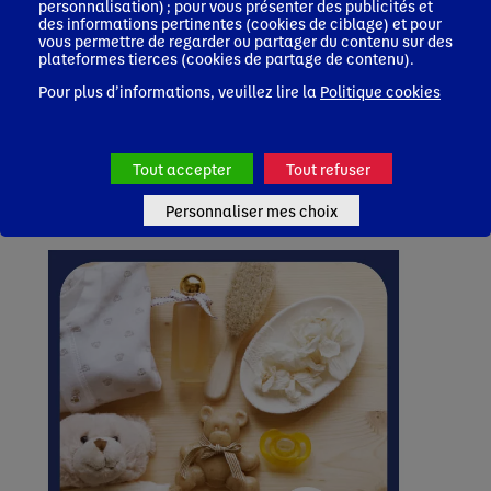
personnalisation) ; pour vous présenter des publicités et
des informations pertinentes (cookies de ciblage) et pour
vous permettre de regarder ou partager du contenu sur des
plateformes tierces (cookies de partage de contenu).
Pour plus d’informations, veuillez lire la
Politique cookies
29 juin 2026
Les bons gestes pour contrer la dénutrition en pédiatrie
ambulatoire
Tout accepter
Tout refuser
Gastroentérologue
Médecin Généraliste
Neurologue
Diététicien
Pédiatre
Oncologue
Personnaliser mes choix