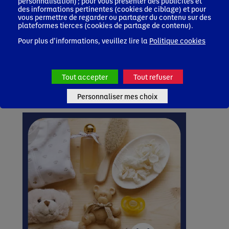
personnalisation) ; pour vous présenter des publicités et
des informations pertinentes (cookies de ciblage) et pour
vous permettre de regarder ou partager du contenu sur des
plateformes tierces (cookies de partage de contenu).
Pour plus d’informations, veuillez lire la
Politique cookies
29 juin 2026
Les bons gestes pour contrer la dénutrition en pédiatrie
ambulatoire
Tout accepter
Tout refuser
Gastroentérologue
Médecin Généraliste
Neurologue
Diététicien
Pédiatre
Oncologue
Personnaliser mes choix