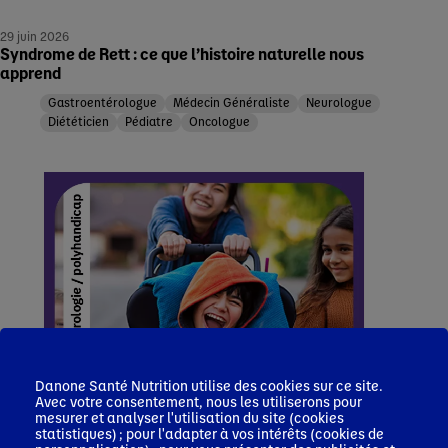
29 juin 2026
Syndrome de Rett : ce que l’histoire naturelle nous
apprend
Gastroentérologue
Médecin Généraliste
Neurologue
Diététicien
Pédiatre
Oncologue
Danone Santé Nutrition utilise des cookies sur ce site.
Avec votre consentement, nous les utiliserons pour
mesurer et analyser l'utilisation du site (cookies
statistiques) ; pour l'adapter à vos intérêts (cookies de