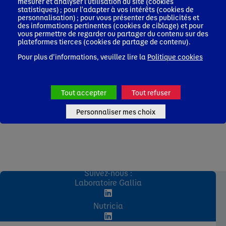
mesurer et analyser l'utilisation du site (cookies
statistiques) ; pour l'adapter à vos intérêts (cookies de
personnalisation) ; pour vous présenter des publicités et
des informations pertinentes (cookies de ciblage) et pour
vous permettre de regarder ou partager du contenu sur des
Accédez à nos formations !
plateformes tierces (cookies de partage de contenu).
Pour plus d’informations, veuillez lire la
Politique cookies
Je me forme
Tout accepter
Tout refuser
Personnaliser mes choix
Suivez-nous :
Laboratoire Gallia
Nutricia